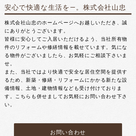
【タウンコートⅠ・Ⅱ】タイムズカーシェア増車しました！
安心で快適な生活を―。株式会社山忠
2025.12.08
株式会社山忠のホームページへお越しいただき、誠
年末年始休業のお知らせ
にありがとうございます。
2025.08.18
皆様に安心してご入居いただけるよう、当社所有物
【ロイヤルセブン】エントランス改修工事を行いました。
件のリフォームや修繕情報を載せています。気にな
る物件がございましたら、お気軽にご相談下さいま
2025.08.18
せ。
【カーサ・クレセール】エレベーターリニューアル工事を
行いました。
また、
当社ではより快適で安全な居住空間を提供す
るため、
新築・修繕・リフォームにかかる新たな設
2024.12.20
備情報、土地・建物情報なども受け付けておりま
年末年始休業のお知らせ
す。こちらも併せましてお気軽にお問い合わせ下さ
い。
2024.09.27
【タウンコートⅠ・Ⅱ】大規模修繕工事完工致しました。
2024.08.21
お問い合わせ
各物件情報更新しました。