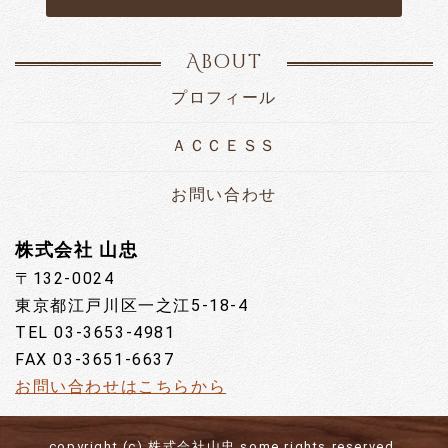
2024.07.31
【テラスコート】タイムズカーシェア、配置車種が変わり
About
ました！
プロフィール
2024.07.02
【タウンコートⅠ・Ⅱ】大規模修繕工事が始まりました！
ＡＣＣＥＳＳ
2024.03.21
お問い合わせ
【ロイヤルセブン】タイムズカーシェア始まりました！
株式会社 山忠
2024.02.28
各物件情報更新しました。
〒132-0024
東京都江戸川区一之江5-18-4
2023.12.18
TEL 03-3653-4981
【山忠パーキング】水道メーター蓋修繕工事を行いまし
FAX 03-3651-6637
た。
お問い合わせはこちらから
2023.11.13
【ロイヤルセブン】カーポート屋根修繕工事を行いまし
た。
copyright (c) 株式会社山忠 some rights reserved.